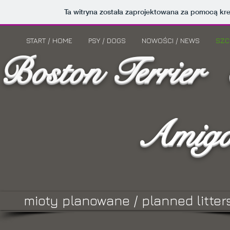
Ta witryna została zaprojektowana za pomocą kr
START / HOME
PSY / DOGS
NOWOŚCI / NEWS
SZC
Boston Terrier
Amigo
mioty planowane / planned litter